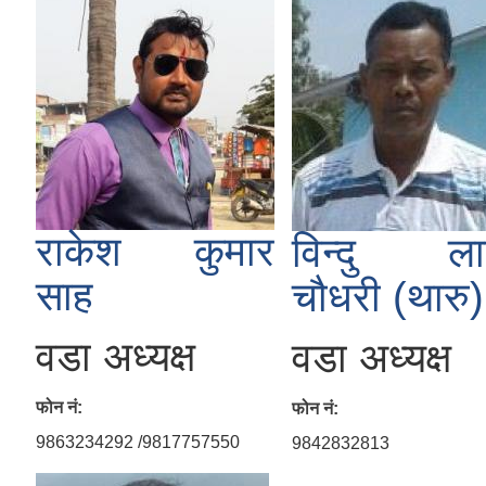
राकेश कुमार
विन्दु ल
साह
चौधरी (थारु)
वडा अध्यक्ष
वडा अध्यक्ष
फोन नं:
फोन नं:
9863234292 /9817757550
9842832813