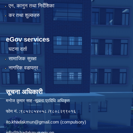
एन, कानुन तथा निर्देशिका
कर तथा शुल्कहरु
eGov services
घटना दर्ता
सामाजिक सुरक्षा
नागरिक वडापत्र
सूचना अधिकारी
मनाेज कुमार साह -सूचना प्रविधि अधिकृत
फोन नं. :९८५२८५४०५८ /९८०८२९९०१६
ito.khadakmun@gmail.com
(compulsory)
info@khadakmun.gov.np