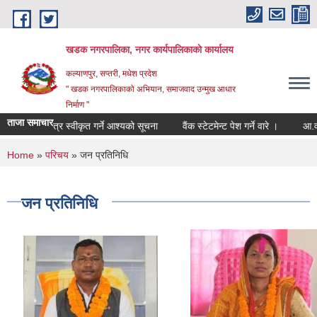
Skip to main content
खडक नगरपालिका, नगर कार्यपालिकाकाे कार्यालय
कल्याणपुर, सप्तरी, मधेश प्रदेश
" खडक नगरपालिकाको अभियान, समाजवाद उन्मुख आधार
निर्माण "
ताजा समाचार
दरभाउपत्र स्वीकृत गर्ने आश्यको सूचना
वैंक स्टेटमेन्ट पेश गर्ने वारे ।
आ.व. २०८
You are here
Home
»
परिचय
» जन प्रतिनिधि
जन प्रतिनिधि