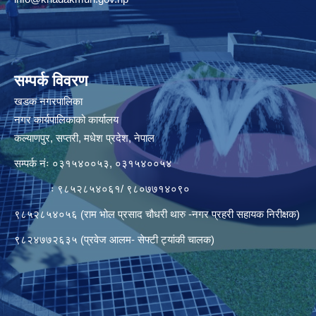
सम्पर्क विवरण
खडक नगरपालिका
नगर कार्यपालिकाको कार्यालय
कल्याणपुर, सप्तरी, मधेश प्रदेश, नेपाल
सम्पर्क नंः ०३१५४००५३, ०३१५४००५४
ः ९८५२८५४०६१/ ९८०७७१४०९०
९८५२८५४०५६ (राम भोल प्रसाद चौधरी थारु -नगर प्रहरी सहायक निरीक्षक)
९८२४७७२६३५ (प्रवेज आलम- सेफ्टी ट्यांकी चालक)