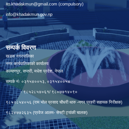
ito.khadakmun@gmail.com
(compulsory)
info@khadakmun.gov.np
सम्पर्क विवरण
खडक नगरपालिका
नगर कार्यपालिकाको कार्यालय
कल्याणपुर, सप्तरी, मधेश प्रदेश, नेपाल
सम्पर्क नंः ०३१५४००५३, ०३१५४००५४
ः ९८५२८५४०६१/ ९८०७७१४०९०
९८५२८५४०५६ (राम भोल प्रसाद चौधरी थारु -नगर प्रहरी सहायक निरीक्षक)
९८२४७७२६३५ (प्रवेज आलम- सेफ्टी ट्यांकी चालक)