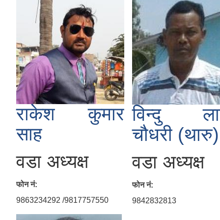
राकेश कुमार
विन्दु ल
साह
चौधरी (थारु)
वडा अध्यक्ष
वडा अध्यक्ष
फोन नं:
फोन नं:
9863234292 /9817757550
9842832813