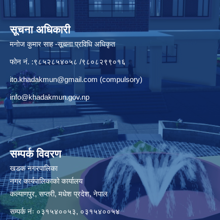
सूचना अधिकारी
मनाेज कुमार साह -सूचना प्रविधि अधिकृत
फोन नं. :९८५२८५४०५८ /९८०८२९९०१६
ito.khadakmun@gmail.com
(compulsory)
info@khadakmun.gov.np
सम्पर्क विवरण
खडक नगरपालिका
नगर कार्यपालिकाको कार्यालय
कल्याणपुर, सप्तरी, मधेश प्रदेश, नेपाल
सम्पर्क नंः ०३१५४००५३, ०३१५४००५४