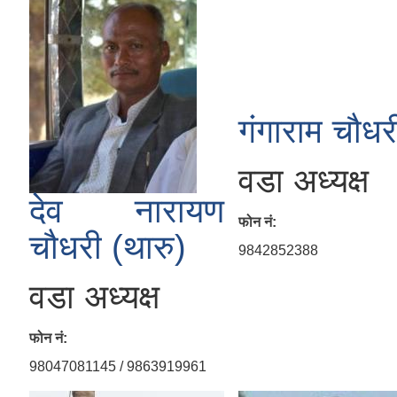
गंगाराम चौधर
वडा अध्यक्ष
देव नारायण
फोन नं:
चौधरी (थारु)
9842852388
वडा अध्यक्ष
फोन नं:
98047081145 / 9863919961