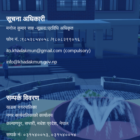
सूचना अधिकारी
मनाेज कुमार साह -सूचना प्रविधि अधिकृत
फोन नं. :९८५२८५४०५८ /९८०८२९९०१६
ito.khadakmun@gmail.com
(compulsory)
info@khadakmun.gov.np
सम्पर्क विवरण
खडक नगरपालिका
नगर कार्यपालिकाको कार्यालय
कल्याणपुर, सप्तरी, मधेश प्रदेश, नेपाल
सम्पर्क नंः ०३१५४००५३, ०३१५४००५४