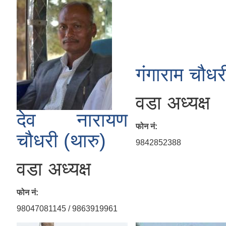
गंगाराम चौधर
वडा अध्यक्ष
देव नारायण
फोन नं:
चौधरी (थारु)
9842852388
वडा अध्यक्ष
फोन नं:
98047081145 / 9863919961