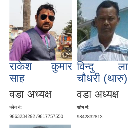
राकेश कुमार
विन्दु ल
साह
चौधरी (थारु)
वडा अध्यक्ष
वडा अध्यक्ष
फोन नं:
फोन नं:
9863234292 /9817757550
9842832813