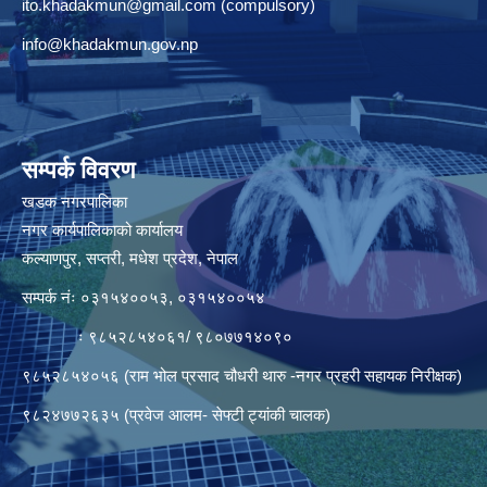
ito.khadakmun@gmail.com
(compulsory)
info@khadakmun.gov.np
सम्पर्क विवरण
खडक नगरपालिका
नगर कार्यपालिकाको कार्यालय
कल्याणपुर, सप्तरी, मधेश प्रदेश, नेपाल
सम्पर्क नंः ०३१५४००५३, ०३१५४००५४
ः ९८५२८५४०६१/ ९८०७७१४०९०
९८५२८५४०५६ (राम भोल प्रसाद चौधरी थारु -नगर प्रहरी सहायक निरीक्षक)
९८२४७७२६३५ (प्रवेज आलम- सेफ्टी ट्यांकी चालक)