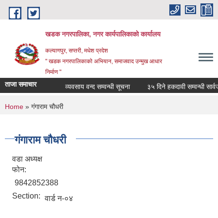
Skip to main content
खडक नगरपालिका, नगर कार्यपालिकाकाे कार्यालय
कल्याणपुर, सप्तरी, मधेश प्रदेश
" खडक नगरपालिकाको अभियान, समाजवाद उन्मुख आधार
निर्माण "
ताजा समाचार
व्यवसाय वन्द सम्वन्धी सूचना
३५ दिने हकदावी सम्वन्धी सार्वजन
You are here
Home
» गंगाराम चौधरी
गंगाराम चौधरी
वडा अध्यक्ष
फोन:
9842852388
Section:
वार्ड न-०४