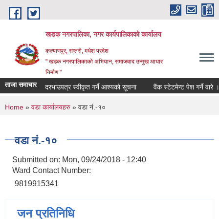
Skip to main content
खडक नगरपालिका, नगर कार्यपालिकाकाे कार्यालय
कल्याणपुर, सप्तरी, मधेश प्रदेश
" खडक नगरपालिकाको अभियान, समाजवाद उन्मुख आधार
निर्माण "
ताजा समाचार
दरभाउपत्र स्वीकृत गर्ने आश्यको सूचना
वैंक स्टेटमेन्ट पेश गर्ने वारे ।
You are here
Home
»
वडा कार्यालयहरु
» वडा नं.-१०
वडा नं.-१०
Submitted on:
Mon, 09/24/2018 - 12:40
Ward Contact Number:
9819915341
जन प्रतिनिधि