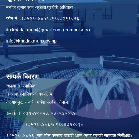
मनाेज कुमार साह -सूचना प्रविधि अधिकृत
फोन नं. :९८५२८५४०५८ /९८०८२९९०१६
ito.khadakmun@gmail.com
(compulsory)
info@khadakmun.gov.np
सम्पर्क विवरण
खडक नगरपालिका
नगर कार्यपालिकाको कार्यालय
कल्याणपुर, सप्तरी, मधेश प्रदेश, नेपाल
सम्पर्क नंः ०३१५४००५३, ०३१५४००५४
ः ९८५२८५४०६१/ ९८०७७१४०९०
९८५२८५४०५६ (राम भोल प्रसाद चौधरी थारु -नगर प्रहरी सहायक निरीक्षक)