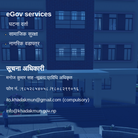
eGov services
घटना दर्ता
सामाजिक सुरक्षा
नागरिक वडापत्र
सूचना अधिकारी
मनाेज कुमार साह -सूचना प्रविधि अधिकृत
फोन नं. :९८५२८५४०५८ /९८०८२९९०१६
ito.khadakmun@gmail.com
(compulsory)
info@khadakmun.gov.np