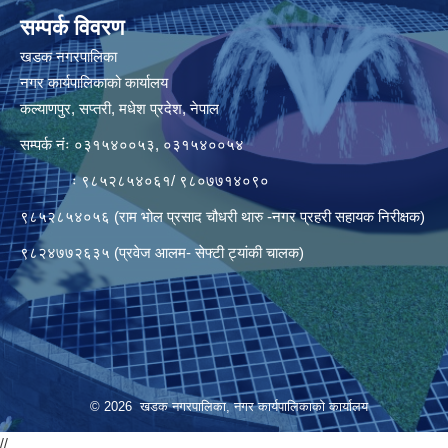
सम्पर्क विवरण
खडक नगरपालिका
नगर कार्यपालिकाको कार्यालय
कल्याणपुर, सप्तरी, मधेश प्रदेश, नेपाल
सम्पर्क नंः ०३१५४००५३, ०३१५४००५४
ः ९८५२८५४०६१/ ९८०७७१४०९०
९८५२८५४०५६ (राम भोल प्रसाद चौधरी थारु -नगर प्रहरी सहायक निरीक्षक)
९८२४७७२६३५ (प्रवेज आलम- सेफ्टी ट्यांकी चालक)
© 2026 खडक नगरपालिका, नगर कार्यपालिकाकाे कार्यालय
//