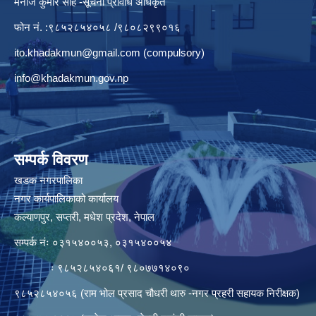
मनाेज कुमार साह -सूचना प्रविधि अधिकृत
फोन नं. :९८५२८५४०५८ /९८०८२९९०१६
ito.khadakmun@gmail.com
(compulsory)
info@khadakmun.gov.np
सम्पर्क विवरण
खडक नगरपालिका
नगर कार्यपालिकाको कार्यालय
कल्याणपुर, सप्तरी, मधेश प्रदेश, नेपाल
सम्पर्क नंः ०३१५४००५३, ०३१५४००५४
ः ९८५२८५४०६१/ ९८०७७१४०९०
९८५२८५४०५६ (राम भोल प्रसाद चौधरी थारु -नगर प्रहरी सहायक निरीक्षक)