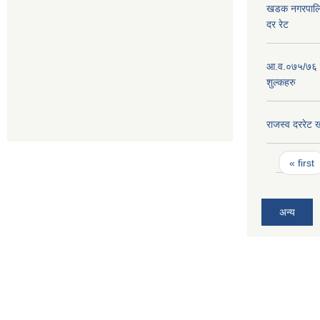
खडक नगरपालिक
दर रेट
आ.व.०७५/७६ न
शुल्कहरु
राजस्व दररे
Pages
« first
अन्य