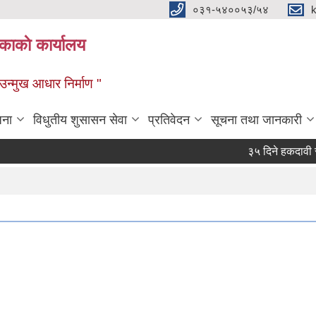
०३१-५४००५३/५४
ाकाे कार्यालय
्मुख आधार निर्माण "
जना
विधुतीय शुसासन सेवा
प्रतिवेदन
सूचना तथा जानकारी
३५ दिने हकदावी सम्वन्