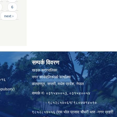
6
next ›
सम्पर्क विवरण
त
खडक नगरपालिका
नगर कार्यपालिकाको कार्यालय
०१६
कल्याणपुर, सप्तरी, मधेश प्रदेश, नेपाल
pulsory)
सम्पर्क नंः ०३१५४००५३, ०३१५४००५४
ः ९८५२८५४०६१/ ९८०७७१४०९०
९८५२८५४०५६ (राम भोल प्रसाद चौधरी थारु -नगर प्रहरी