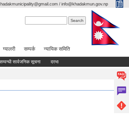
khadakmunicipality@gmail.com / info@khadakmun.gov.np
Search form
Search
ग्यालरी
सम्पर्क
न्यायिक समिति
धी सार्वजनिक सूचना
दरभाउपत्र स्वीकृत गर्ने आश्यको सूचना
वैंक स्टेटम