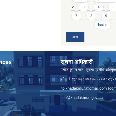
2
3
4
5
7
8
9
last »
अन्य
ices
सूचना अधिकारी
मनाेज कुमार साह -सूचना प्रविधि अधिकृ
ा
फोन नं. :९८५२८५४०५८ /९८०८२९९
र
ito.khadakmun@gmail.com
(com
info@khadakmun.gov.np