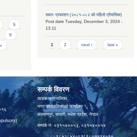
सवतः प्रकाशन (२०८१-०८२ को पहिलो त्रैमासिक)
Post date
Tuesday, December 3, 2024 -
5
13:11
9
Pages
1
2
next ›
last »
 »
सम्पर्क विवरण
त
खडक नगरपालिका
नगर कार्यपालिकाको कार्यालय
०१६
कल्याणपुर, सप्तरी, मधेश प्रदेश, नेपाल
pulsory)
सम्पर्क नंः ०३१५४००५३, ०३१५४००५४
ः ९८५२८५४०६१/ ९८०७७१४०९०