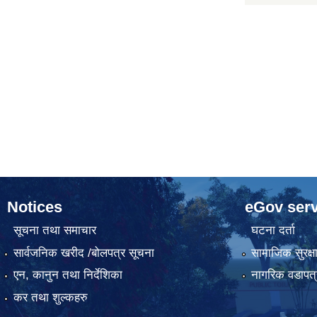
Notices
eGov serv
सूचना तथा समाचार
घटना दर्ता
सार्वजनिक खरीद /बोलपत्र सूचना
सामाजिक सुरक्ष
एन, कानुन तथा निर्देशिका
नागरिक वडापत्
कर तथा शुल्कहरु