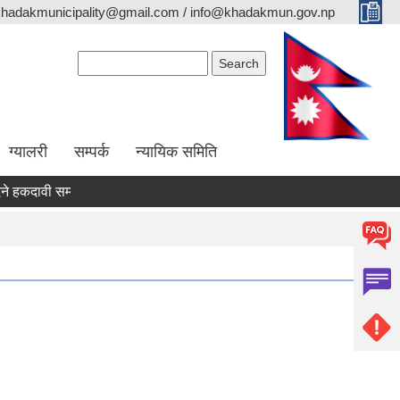
khadakmunicipality@gmail.com / info@khadakmun.gov.np
Search form
Search
ग्यालरी
सम्पर्क
न्यायिक समिति
दावी सम्वन्धी सार्वजनिक सूचना
दरभाउपत्र स्वीकृत गर्ने आश्यको सूचना