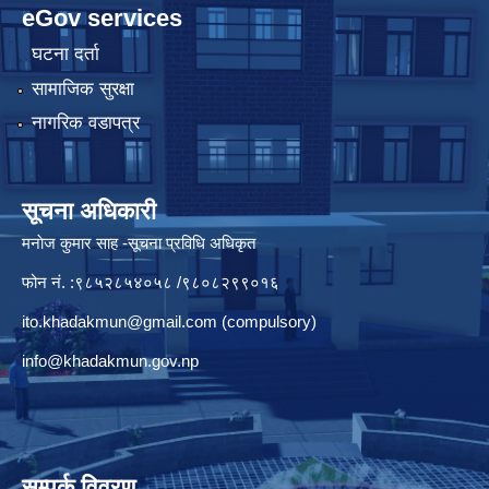
eGov services
घटना दर्ता
सामाजिक सुरक्षा
नागरिक वडापत्र
सूचना अधिकारी
मनाेज कुमार साह -सूचना प्रविधि अधिकृत
फोन नं. :९८५२८५४०५८ /९८०८२९९०१६
ito.khadakmun@gmail.com
(compulsory)
info@khadakmun.gov.np
सम्पर्क विवरण