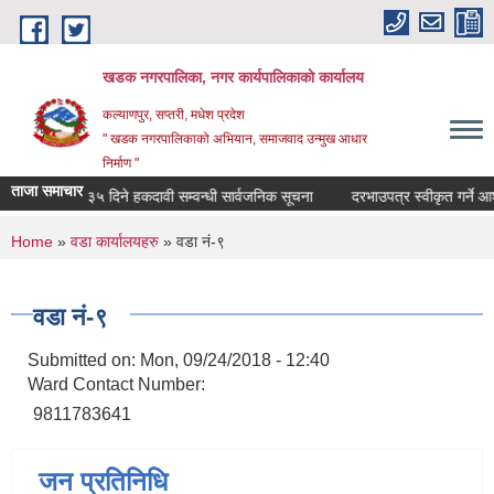
Skip to main content
खडक नगरपालिका, नगर कार्यपालिकाकाे कार्यालय
कल्याणपुर, सप्तरी, मधेश प्रदेश
" खडक नगरपालिकाको अभियान, समाजवाद उन्मुख आधार
निर्माण "
ताजा समाचार
 सूचना
३५ दिने हकदावी सम्वन्धी सार्वजनिक सूचना
दरभाउपत्र स्वीकृत गर्ने आश्य
You are here
Home
»
वडा कार्यालयहरु
» वडा नं-९
वडा नं-९
Submitted on:
Mon, 09/24/2018 - 12:40
Ward Contact Number:
9811783641
जन प्रतिनिधि