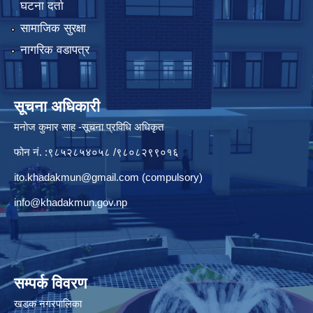
घटना दर्ता
सामाजिक सुरक्षा
नागरिक वडापत्र
सूचना अधिकारी
मनाेज कुमार साह -सूचना प्रविधि अधिकृत
फोन नं. :९८५२८५४०५८ /९८०८२९९०१६
ito.khadakmun@gmail.com
(compulsory)
info@khadakmun.gov.np
सम्पर्क विवरण
खडक नगरपालिका