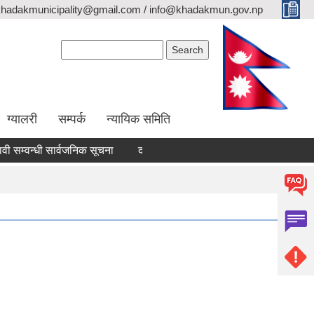
khadakmunicipality@gmail.com / info@khadakmun.gov.np
Search form
Search
ग्यालरी
सम्पर्क
न्यायिक समिति
म्वन्धी सार्वजनिक सूचना
दरभाउपत्र स्वीकृत गर्ने आश्यको सूचना
वैंक