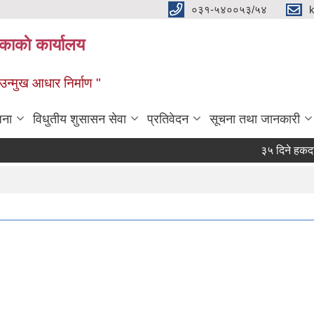
०३१-५४००५३/५४
ाकाे कार्यालय
्मुख आधार निर्माण "
जना
विधुतीय शुसासन सेवा
प्रतिवेदन
सूचना तथा जानकारी
३५ दिने हकदावी स