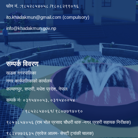
फोन नं. :९८५२८५४०५८ /९८०८२९९०१६
ito.khadakmun@gmail.com
(compulsory)
info@khadakmun.gov.np
सम्पर्क विवरण
खडक नगरपालिका
नगर कार्यपालिकाको कार्यालय
कल्याणपुर, सप्तरी, मधेश प्रदेश, नेपाल
सम्पर्क नंः ०३१५४००५३, ०३१५४००५४
ः ९८५२८५४०६१/ ९८०७७१४०९०
९८५२८५४०५६ (राम भोल प्रसाद चौधरी थारु -नगर प्रहरी सहायक निरीक्षक)
९८२४७७२६३५ (प्रवेज आलम- सेफ्टी ट्यांकी चालक)