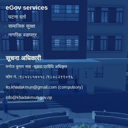
eGov services
घटना दर्ता
सामाजिक सुरक्षा
नागरिक वडापत्र
सूचना अधिकारी
मनाेज कुमार साह -सूचना प्रविधि अधिकृत
फोन नं. :९८५२८५४०५८ /९८०८२९९०१६
ito.khadakmun@gmail.com
(compulsory)
info@khadakmun.gov.np