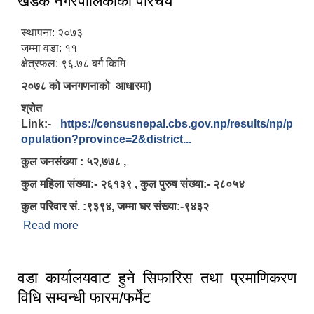
खडक नगरपालिकाको परिचय
स्थापना: २०७३
जम्मा वडा: ११
क्षेत्रफल: ९६.७८ बर्ग किमि
२०७८ को जनगणनाको आधारमा)
श्रोत
Link:-
https://censusnepal.cbs.gov.np/results/np/p
opulation?province=2&district...
कुल जनसंख्या : ५२,७७८ ,
कुल महिला संख्या:- २६१३९ , कुल पुरुष संख्या:- २८०५४
कुल परिवार सं. :९३९४, जम्मा घर संख्या:-९४३२
Read more
about खडक नगरपालिकाको परिचय
वडा कार्यालयवाट हुने सिफारिस तथा प्रमाणिकरण
विधि सम्वन्धी फारम/फर्मेट