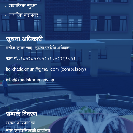
सामाजिक सुरक्षा
नागरिक वडापत्र
सूचना अधिकारी
मनाेज कुमार साह -सूचना प्रविधि अधिकृत
फोन नं. :९८५२८५४०५८ /९८०८२९९०१६
ito.khadakmun@gmail.com
(compulsory)
info@khadakmun.gov.np
सम्पर्क विवरण
खडक नगरपालिका
नगर कार्यपालिकाको कार्यालय