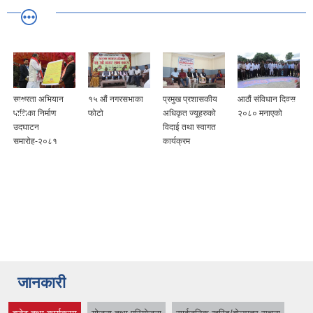
साक्षरता अभियान
१५ औं नगरसभाका
प्रमुख प्रशासकीय
आठौं संविधान दिवस
पालिका निर्माण
फोटो
अधिकृत ज्यूहरुको
२०८० मनाएको
उदघाटन
विदाई तथा स्वागत
समारोह-२०८१
कार्यक्रम
जानकारी