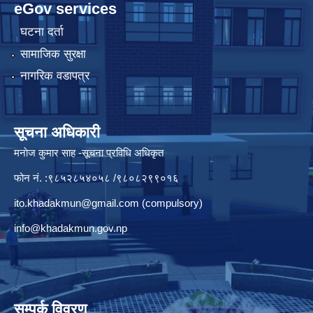
eGov services
घटना दर्ता
सामाजिक सुरक्षा
नागरिक वडापत्र
सूचना अधिकारी
मनाेज कुमार साह -सूचना प्रविधि अधिकृत
फोन नं. :९८५२८५४०५८ /९८०८२९९०१६
ito.khadakmun@gmail.com
(compulsory)
info@khadakmun.gov.np
सम्पर्क विवरण