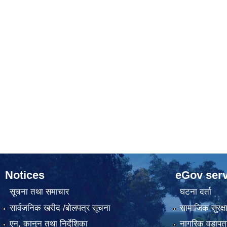
Notices
eGov serv
सूचना तथा समाचार
घटना दर्ता
सार्वजनिक खरीद /बोलपत्र सूचना
सामाजिक सुरक्ष
एन, कानुन तथा निर्देशिका
नागरिक वडापत्