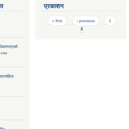
का
प्रकाशन
Pages
« first
‹ previous
1
2
धिकारपत्रको
,२०७४
ारसंहिता