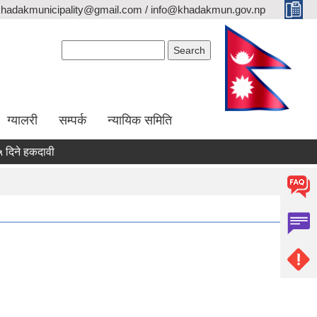
khadakmunicipality@gmail.com / info@khadakmun.gov.np
Search form
Search
ग्यालरी
सम्पर्क
न्यायिक समिति
हकदावी सम्वन्धी सार्वजनिक सूचना
दरभाउपत्र स्वीकृत गर्ने आश्यको सूचना