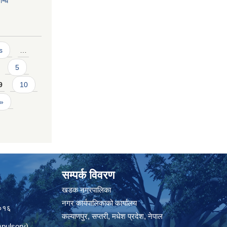
्धि
s
…
5
9
10
 »
सम्पर्क विवरण
त
खडक नगरपालिका
नगर कार्यपालिकाको कार्यालय
०१६
कल्याणपुर, सप्तरी, मधेश प्रदेश, नेपाल
pulsory)