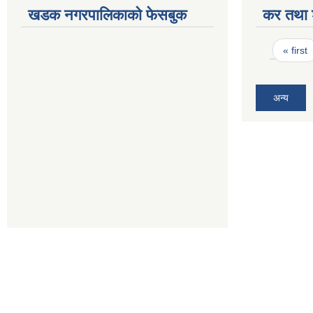
खडक नगरपालिकाको फेसबुक
कर तथा श
Pages
« first
अन्य