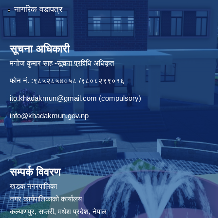
नागरिक वडापत्र
सूचना अधिकारी
मनाेज कुमार साह -सूचना प्रविधि अधिकृत
फोन नं. :९८५२८५४०५८ /९८०८२९९०१६
ito.khadakmun@gmail.com
(compulsory)
info@khadakmun.gov.np
सम्पर्क विवरण
खडक नगरपालिका
नगर कार्यपालिकाको कार्यालय
कल्याणपुर, सप्तरी, मधेश प्रदेश, नेपाल