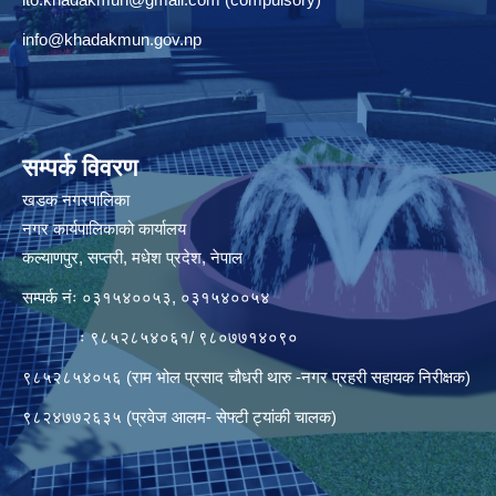
info@khadakmun.gov.np
सम्पर्क विवरण
खडक नगरपालिका
नगर कार्यपालिकाको कार्यालय
कल्याणपुर, सप्तरी, मधेश प्रदेश, नेपाल
सम्पर्क नंः ०३१५४००५३, ०३१५४००५४
ः ९८५२८५४०६१/ ९८०७७१४०९०
९८५२८५४०५६ (राम भोल प्रसाद चौधरी थारु -नगर प्रहरी सहायक निरीक्षक)
९८२४७७२६३५ (प्रवेज आलम- सेफ्टी ट्यांकी चालक)