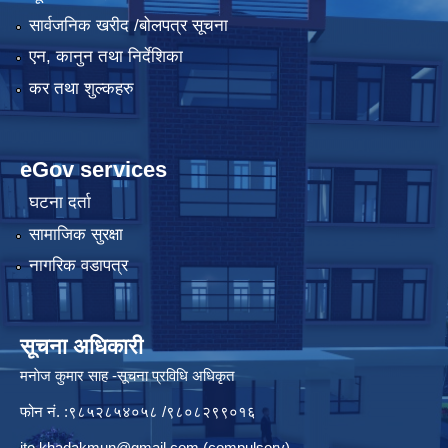
सार्वजनिक खरीद /बोलपत्र सूचना
एन, कानुन तथा निर्देशिका
कर तथा शुल्कहरु
eGov services
घटना दर्ता
सामाजिक सुरक्षा
नागरिक वडापत्र
सूचना अधिकारी
मनाेज कुमार साह -सूचना प्रविधि अधिकृत
फोन नं. :९८५२८५४०५८ /९८०८२९९०१६
ito.khadakmun@gmail.com
(compulsory)