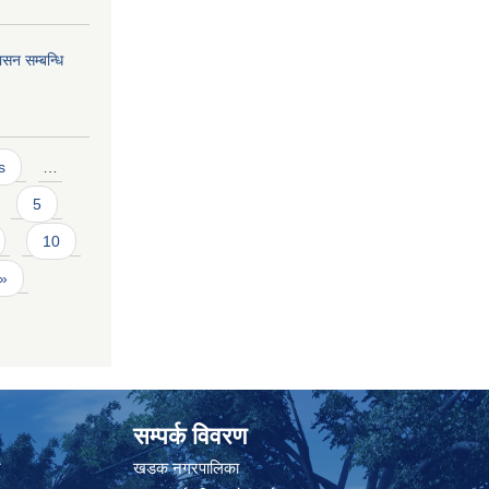
सन सम्बन्धि
s
…
5
10
 »
सम्पर्क विवरण
त
खडक नगरपालिका