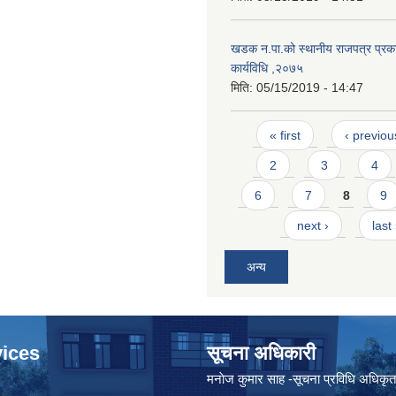
खडक न.पा.को स्थानीय राजपत्र प्रका
कार्यविधि ,२०७५
मिति:
05/15/2019 - 14:47
Pages
« first
‹ previou
2
3
4
6
7
8
9
next ›
last
अन्य
ices
सूचना अधिकारी
मनाेज कुमार साह -सूचना प्रविधि अधिकृ