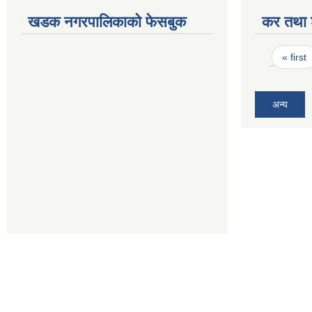
खडक नगरपालिकाको फेसबुक
कर तथा श
Pages
« first
अन्य