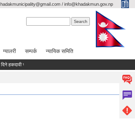
khadakmunicipality@gmail.com / info@khadakmun.gov.np
Search form
Search
ग्यालरी
सम्पर्क
न्यायिक समिति
हकदावी सम्वन्धी सार्वजनिक सूचना
दरभाउपत्र स्वीकृत गर्ने आश्यको सूचना