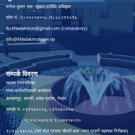
मनाेज कुमार साह -सूचना प्रविधि अधिकृत
फोन नं. :९८५२८५४०५८ /९८०८२९९०१६
ito.khadakmun@gmail.com
(compulsory)
info@khadakmun.gov.np
सम्पर्क विवरण
खडक नगरपालिका
नगर कार्यपालिकाको कार्यालय
कल्याणपुर, सप्तरी, मधेश प्रदेश, नेपाल
सम्पर्क नंः ०३१५४००५३, ०३१५४००५४
ः ९८५२८५४०६१/ ९८०७७१४०९०
९८५२८५४०५६ (राम भोल प्रसाद चौधरी थारु -नगर प्रहरी सहायक निरीक्षक)