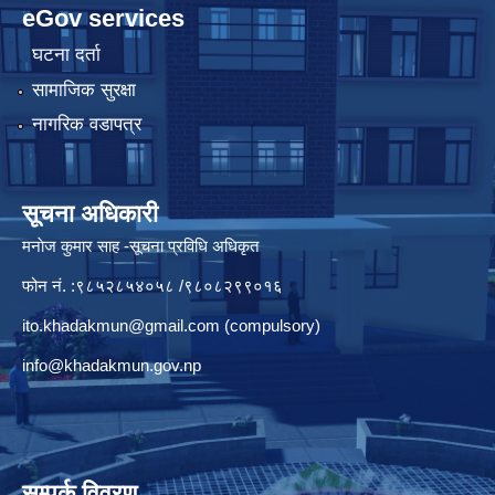
eGov services
घटना दर्ता
सामाजिक सुरक्षा
नागरिक वडापत्र
सूचना अधिकारी
मनाेज कुमार साह -सूचना प्रविधि अधिकृत
फोन नं. :९८५२८५४०५८ /९८०८२९९०१६
ito.khadakmun@gmail.com
(compulsory)
info@khadakmun.gov.np
सम्पर्क विवरण