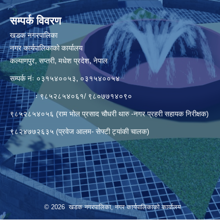
सम्पर्क विवरण
खडक नगरपालिका
नगर कार्यपालिकाको कार्यालय
कल्याणपुर, सप्तरी, मधेश प्रदेश, नेपाल
सम्पर्क नंः ०३१५४००५३, ०३१५४००५४
ः ९८५२८५४०६१/ ९८०७७१४०९०
९८५२८५४०५६ (राम भोल प्रसाद चौधरी थारु -नगर प्रहरी सहायक निरीक्षक)
९८२४७७२६३५ (प्रवेज आलम- सेफ्टी ट्यांकी चालक)
© 2026 खडक नगरपालिका, नगर कार्यपालिकाकाे कार्यालय