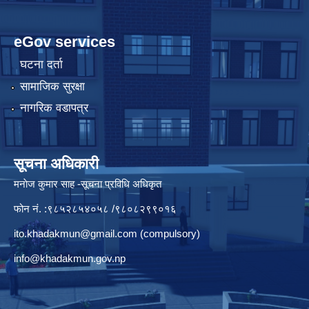
eGov services
घटना दर्ता
सामाजिक सुरक्षा
नागरिक वडापत्र
सूचना अधिकारी
मनाेज कुमार साह -सूचना प्रविधि अधिकृत
फोन नं. :९८५२८५४०५८ /९८०८२९९०१६
ito.khadakmun@gmail.com
(compulsory)
info@khadakmun.gov.np