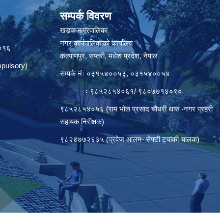
सम्पर्क विवरण
त
खडक नगरपालिका
नगर कार्यपालिकाको कार्यालय
०१६
कल्याणपुर, सप्तरी, मधेश प्रदेश, नेपाल
pulsory)
सम्पर्क नंः ०३१५४००५३, ०३१५४००५४
ः ९८५२८५४०६१/ ९८०७७१४०९०
९८५२८५४०५६ (राम भोल प्रसाद चौधरी थारु -नगर प्रहरी
सहायक निरीक्षक)
९८२४७७२६३५ (प्रवेज आलम- सेफ्टी ट्यांकी चालक)