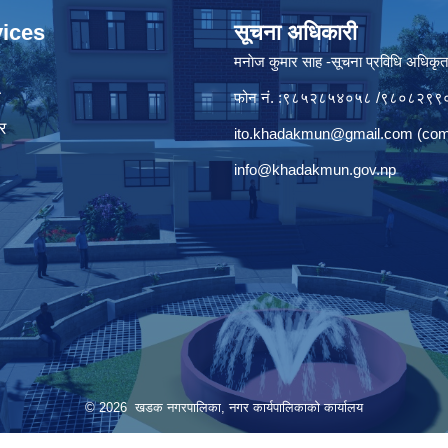
ices
सूचना अधिकारी
मनाेज कुमार साह -सूचना प्रविधि अधिकृ
ा
फोन नं. :९८५२८५४०५८ /९८०८२९९
र
ito.khadakmun@gmail.com
(com
info@khadakmun.gov.np
© 2026 खडक नगरपालिका, नगर कार्यपालिकाकाे कार्यालय