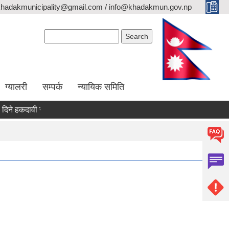
khadakmunicipality@gmail.com / info@khadakmun.gov.np
Search form
Search
ग्यालरी
सम्पर्क
न्यायिक समिति
े हकदावी सम्वन्धी सार्वजनिक सूचना
दरभाउपत्र स्वीकृत गर्ने आश्यको सूचना