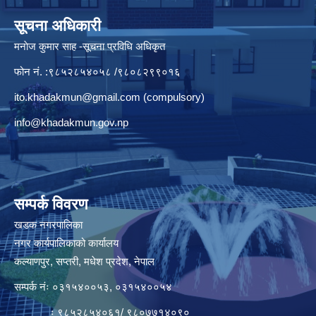
सूचना अधिकारी
मनाेज कुमार साह -सूचना प्रविधि अधिकृत
फोन नं. :९८५२८५४०५८ /९८०८२९९०१६
ito.khadakmun@gmail.com
(compulsory)
info@khadakmun.gov.np
सम्पर्क विवरण
खडक नगरपालिका
नगर कार्यपालिकाको कार्यालय
कल्याणपुर, सप्तरी, मधेश प्रदेश, नेपाल
सम्पर्क नंः ०३१५४००५३, ०३१५४००५४
ः ९८५२८५४०६१/ ९८०७७१४०९०