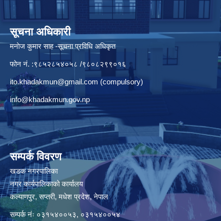
सूचना अधिकारी
मनाेज कुमार साह -सूचना प्रविधि अधिकृत
फोन नं. :९८५२८५४०५८ /९८०८२९९०१६
ito.khadakmun@gmail.com
(compulsory)
info@khadakmun.gov.np
सम्पर्क विवरण
खडक नगरपालिका
नगर कार्यपालिकाको कार्यालय
कल्याणपुर, सप्तरी, मधेश प्रदेश, नेपाल
सम्पर्क नंः ०३१५४००५३, ०३१५४००५४