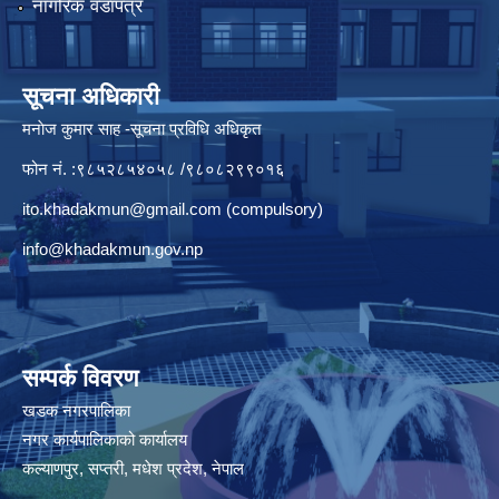
नागरिक वडापत्र
सूचना अधिकारी
मनाेज कुमार साह -सूचना प्रविधि अधिकृत
फोन नं. :९८५२८५४०५८ /९८०८२९९०१६
ito.khadakmun@gmail.com
(compulsory)
info@khadakmun.gov.np
सम्पर्क विवरण
खडक नगरपालिका
नगर कार्यपालिकाको कार्यालय
कल्याणपुर, सप्तरी, मधेश प्रदेश, नेपाल