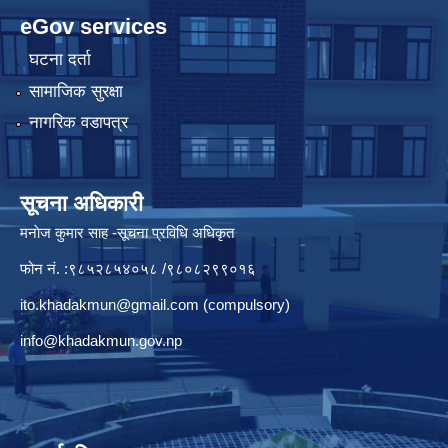
eGov services
घटना दर्ता
सामाजिक सुरक्षा
नागरिक वडापत्र
सूचना अधिकारी
मनाेज कुमार साह -सूचना प्रविधि अधिकृत
फोन नं. :९८५२८५४०५८ /९८०८२९९०१६
ito.khadakmun@gmail.com
(compulsory)
info@khadakmun.gov.np