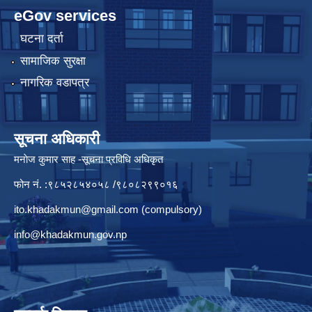
eGov services
घटना दर्ता
सामाजिक सुरक्षा
नागरिक वडापत्र
सूचना अधिकारी
मनाेज कुमार साह -सूचना प्रविधि अधिकृत
फोन नं. :९८५२८५४०५८ /९८०८२९९०१६
ito.khadakmun@gmail.com
(compulsory)
info@khadakmun.gov.np