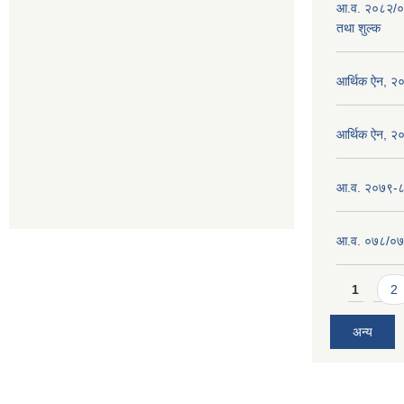
आ.व. २०८२/०
तथा शुल्क
आर्थिक ऐन, २
आर्थिक ऐन, २
आ.व. २०७९-८० 
आ.व. ०७८/०७९ 
Pages
1
2
अन्य