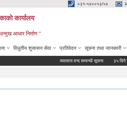
०३१-५४००५३/५४
ाकाे कार्यालय
्मुख आधार निर्माण "
जना
विधुतीय शुसासन सेवा
प्रतिवेदन
सूचना तथा जानकारी
व्यवसाय वन्द सम्वन्धी सूचना
३५ दिने हकदा