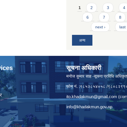
Pages
1
2
3
4
6
7
8
next ›
last
अन्य
ices
सूचना अधिकारी
मनाेज कुमार साह -सूचना प्रविधि अधिकृ
ा
फोन नं. :९८५२८५४०५८ /९८०८२९९
र
ito.khadakmun@gmail.com
(com
info@khadakmun.gov.np