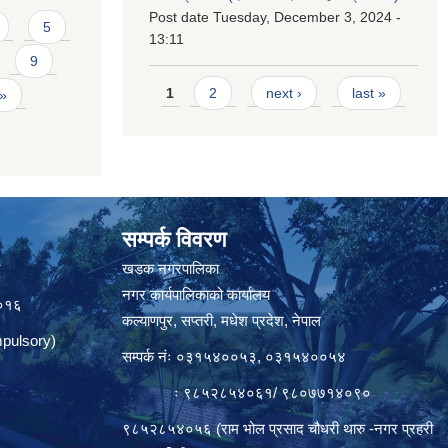
Post date
Tuesday, December 3, 2024 -
5
13:11
9
Pages
1
2
next ›
last »
 »
सम्पर्क विवरण
त
खडक नगरपालिका
नगर कार्यपालिकाको कार्यालय
०१६
कल्याणपुर, सप्तरी, मधेश प्रदेश, नेपाल
pulsory)
सम्पर्क नंः ०३१५४००५३, ०३१५४००५४
ः ९८५२८५४०६१/ ९८०७७१४०९०
९८५२८५४०५६ (राम भोल प्रसाद चौधरी थारु -नगर प्रहरी