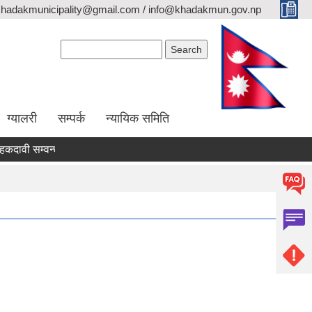
khadakmunicipality@gmail.com / info@khadakmun.gov.np
Search form
Search
ग्यालरी
सम्पर्क
न्यायिक समिति
वी सम्वन्धी सार्वजनिक सूचना
दरभाउपत्र स्वीकृत गर्ने आश्यको सूचना