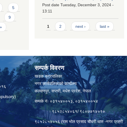
Post date
Tuesday, December 3, 2024 -
5
13:11
9
Pages
1
2
next ›
last »
 »
सम्पर्क विवरण
त
खडक नगरपालिका
नगर कार्यपालिकाको कार्यालय
०१६
कल्याणपुर, सप्तरी, मधेश प्रदेश, नेपाल
pulsory)
सम्पर्क नंः ०३१५४००५३, ०३१५४००५४
ः ९८५२८५४०६१/ ९८०७७१४०९०
९८५२८५४०५६ (राम भोल प्रसाद चौधरी थारु -नगर प्रहरी