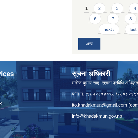
Pages
1
2
3
4
6
7
8
next ›
last
अन्य
ices
सूचना अधिकारी
मनाेज कुमार साह -सूचना प्रविधि अधिकृ
ा
फोन नं. :९८५२८५४०५८ /९८०८२९९
र
ito.khadakmun@gmail.com
(com
info@khadakmun.gov.np