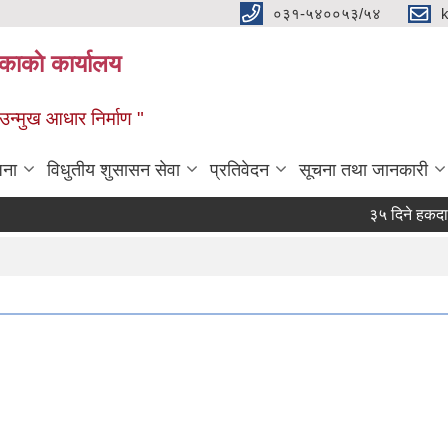
०३१-५४००५३/५४
ाकाे कार्यालय
्मुख आधार निर्माण "
जना
विधुतीय शुसासन सेवा
प्रतिवेदन
सूचना तथा जानकारी
३५ दिने हकदावी स