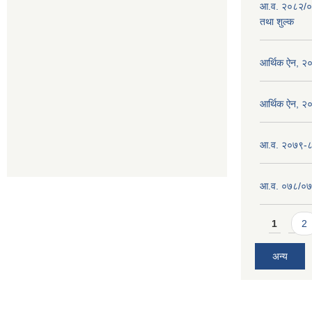
आ.व. २०८२/०
तथा शुल्क
आर्थिक ऐन, २
आर्थिक ऐन, २
आ.व. २०७९-८० 
आ.व. ०७८/०७९ 
Pages
1
2
अन्य