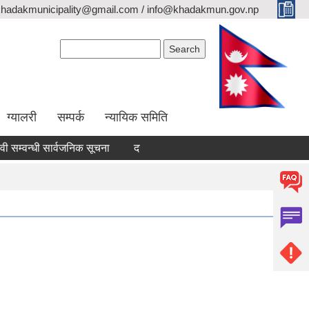
khadakmunicipality@gmail.com / info@khadakmun.gov.np
Search form
Search
ग्यालरी
सम्पर्क
न्यायिक समिति
म्वन्धी सार्वजनिक सूचना
दरभाउपत्र स्वीकृत गर्ने आश्यको सूचना
वैंक 