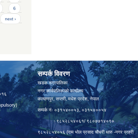
6
next ›
सम्पर्क विवरण
त
खडक नगरपालिका
नगर कार्यपालिकाको कार्यालय
०१६
कल्याणपुर, सप्तरी, मधेश प्रदेश, नेपाल
pulsory)
सम्पर्क नंः ०३१५४००५३, ०३१५४००५४
ः ९८५२८५४०६१/ ९८०७७१४०९०
९८५२८५४०५६ (राम भोल प्रसाद चौधरी थारु -नगर प्रहरी