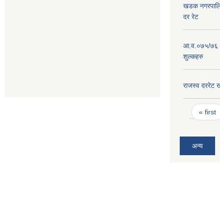
खडक नगरपालिक
दर रेट
आ.व.०७५/७६ न
शुल्कहरु
राजस्व दररे
Pages
« first
अन्य