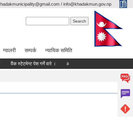
khadakmunicipality@gmail.com / info@khadakmun.gov.np
Search form
Search
ग्यालरी
सम्पर्क
न्यायिक समिति
वैंक स्टेटमेन्ट पेश गर्ने वारे ।
आ.व. २०८३-०८४ को वार्षिक वजेट तथा कार्यक