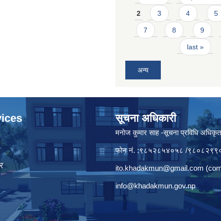
2
3
4
5
7
8
9
last »
अन्य
ices
सूचना अधिकारी
मनाेज कुमार साह -सूचना प्रविधि अधिकृ
ा
फोन नं. :९८५२८५४०५८ /९८०८२९९
र
ito.khadakmun@gmail.com
(com
info@khadakmun.gov.np