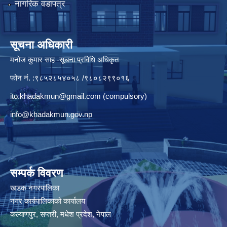
नागरिक वडापत्र
सूचना अधिकारी
मनाेज कुमार साह -सूचना प्रविधि अधिकृत
फोन नं. :९८५२८५४०५८ /९८०८२९९०१६
ito.khadakmun@gmail.com
(compulsory)
info@khadakmun.gov.np
सम्पर्क विवरण
खडक नगरपालिका
नगर कार्यपालिकाको कार्यालय
कल्याणपुर, सप्तरी, मधेश प्रदेश, नेपाल