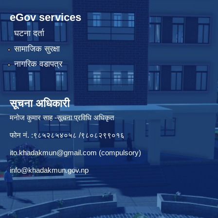
eGov services
घटना दर्ता
सामाजिक सुरक्षा
नागरिक वडापत्र
सूचना अधिकारी
मनाेज कुमार साह -सूचना प्रविधि अधिकृत
फोन नं. :९८५२८५४०५८ /९८०८२९९०१६
ito.khadakmun@gmail.com
(compulsory)
info@khadakmun.gov.np