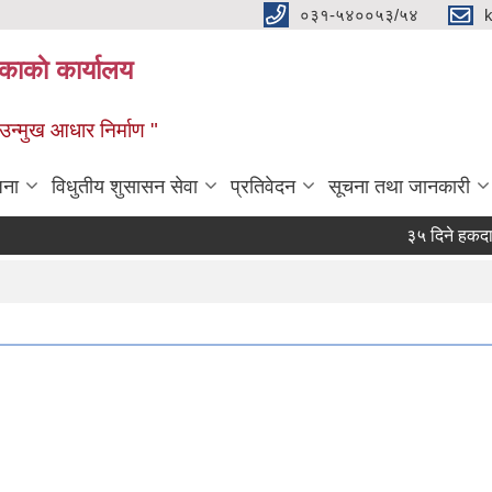
०३१-५४००५३/५४
ाकाे कार्यालय
्मुख आधार निर्माण "
जना
विधुतीय शुसासन सेवा
प्रतिवेदन
सूचना तथा जानकारी
३५ दिने हकदावी सम