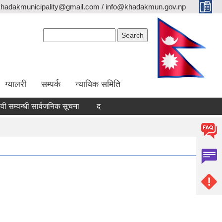
khadakmunicipality@gmail.com / info@khadakmun.gov.np
Search form
Search
ग्यालरी
सम्पर्क
न्यायिक समिति
्वन्धी सार्वजनिक सूचना
दरभाउपत्र स्वीकृत गर्ने आश्यको सूचना
वैंक स