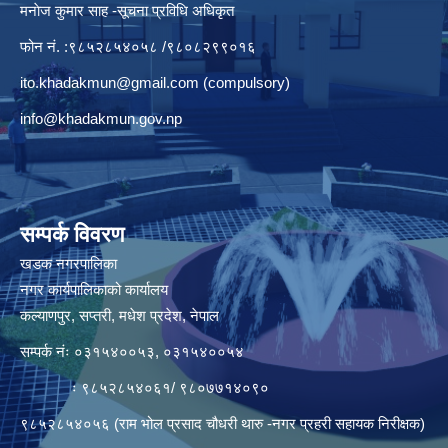
मनाेज कुमार साह -सूचना प्रविधि अधिकृत
फोन नं. :९८५२८५४०५८ /९८०८२९९०१६
ito.khadakmun@gmail.com
(compulsory)
info@khadakmun.gov.np
सम्पर्क विवरण
खडक नगरपालिका
नगर कार्यपालिकाको कार्यालय
कल्याणपुर, सप्तरी, मधेश प्रदेश, नेपाल
सम्पर्क नंः ०३१५४००५३, ०३१५४००५४
ः ९८५२८५४०६१/ ९८०७७१४०९०
९८५२८५४०५६ (राम भोल प्रसाद चौधरी थारु -नगर प्रहरी सहायक निरीक्षक)