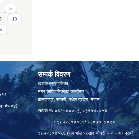
5
9
10
 »
सम्पर्क विवरण
त
खडक नगरपालिका
नगर कार्यपालिकाको कार्यालय
०१६
कल्याणपुर, सप्तरी, मधेश प्रदेश, नेपाल
pulsory)
सम्पर्क नंः ०३१५४००५३, ०३१५४००५४
ः ९८५२८५४०६१/ ९८०७७१४०९०
९८५२८५४०५६ (राम भोल प्रसाद चौधरी थारु -नगर प्रहरी