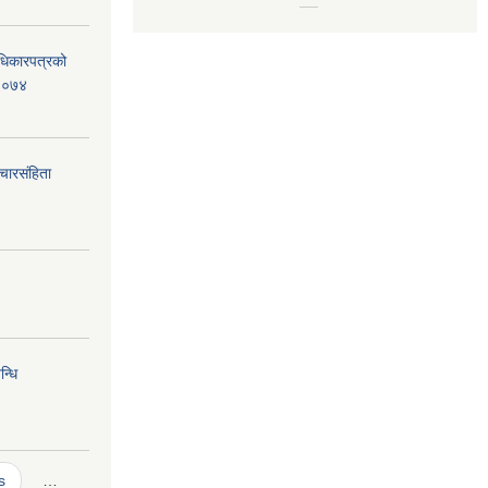
धिकारपत्रको
,२०७४
ारसंहिता
्धि
s
…