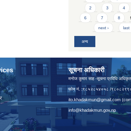
2
3
4
6
7
8
next ›
last
अन्य
ices
सूचना अधिकारी
मनाेज कुमार साह -सूचना प्रविधि अधिकृ
ा
फोन नं. :९८५२८५४०५८ /९८०८२९९
र
ito.khadakmun@gmail.com
(com
info@khadakmun.gov.np