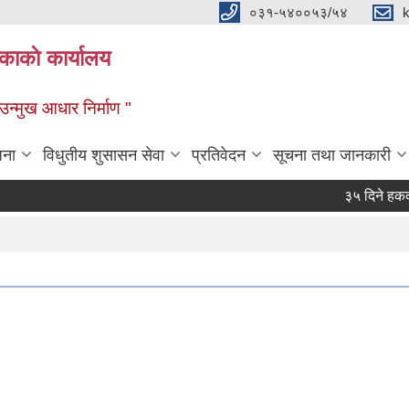
०३१-५४००५३/५४
ाकाे कार्यालय
्मुख आधार निर्माण "
जना
विधुतीय शुसासन सेवा
प्रतिवेदन
सूचना तथा जानकारी
३५ दिने हकदावी स