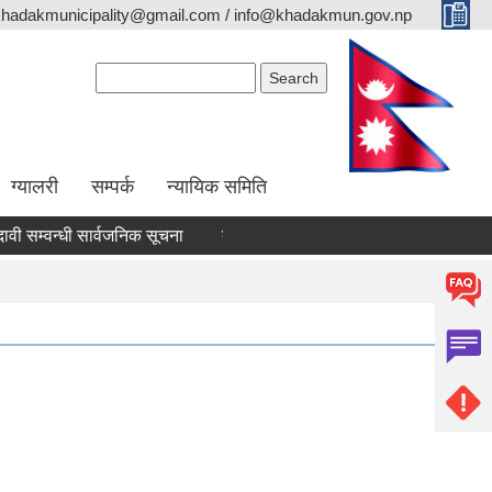
khadakmunicipality@gmail.com / info@khadakmun.gov.np
Search form
Search
ग्यालरी
सम्पर्क
न्यायिक समिति
म्वन्धी सार्वजनिक सूचना
दरभाउपत्र स्वीकृत गर्ने आश्यको सूचना
वैंक 