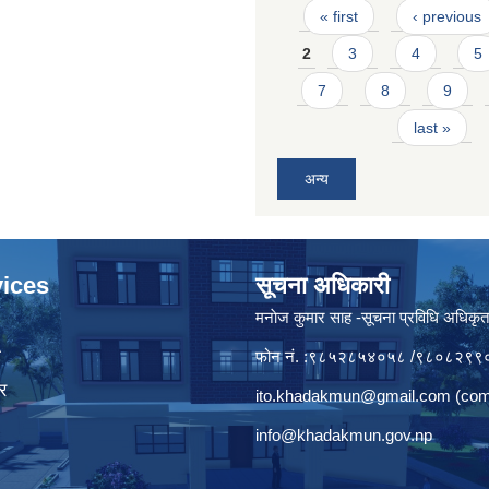
Pages
« first
‹ previous
2
3
4
5
7
8
9
last »
अन्य
ices
सूचना अधिकारी
मनाेज कुमार साह -सूचना प्रविधि अधिकृ
ा
फोन नं. :९८५२८५४०५८ /९८०८२९९
र
ito.khadakmun@gmail.com
(com
info@khadakmun.gov.np