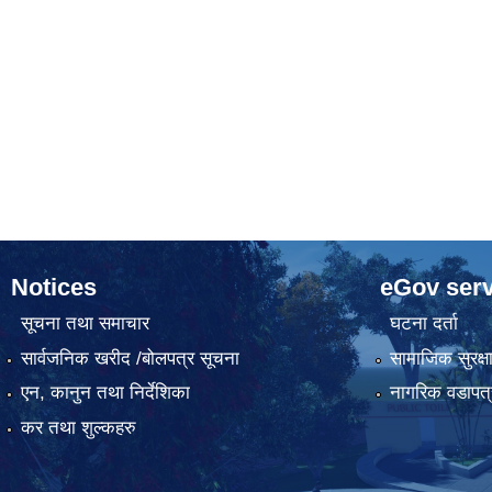
Notices
eGov serv
सूचना तथा समाचार
घटना दर्ता
सार्वजनिक खरीद /बोलपत्र सूचना
सामाजिक सुरक्ष
एन, कानुन तथा निर्देशिका
नागरिक वडापत्
कर तथा शुल्कहरु