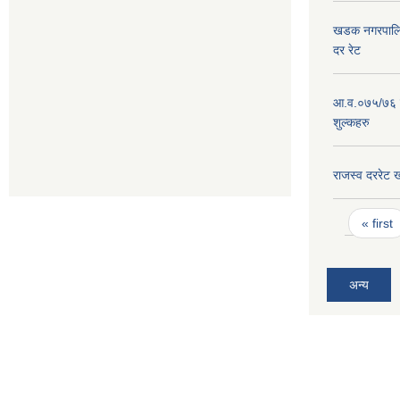
खडक नगरपालिक
दर रेट
आ.व.०७५/७६ न
शुल्कहरु
राजस्व दररे
Pages
« first
अन्य