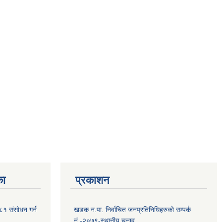
का
प्रकाशन
२०८१ संसोधन गर्न
खडक न.पा. निर्वाचित जनप्रतिनिधिहरुको सम्पर्क
नं.-२०७९-स्थानीय चुनाव