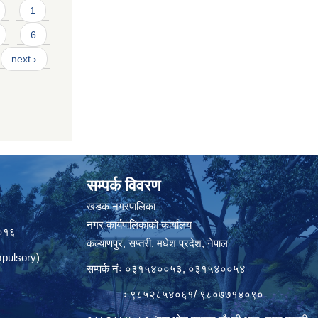
1
6
next ›
सम्पर्क विवरण
त
खडक नगरपालिका
नगर कार्यपालिकाको कार्यालय
०१६
कल्याणपुर, सप्तरी, मधेश प्रदेश, नेपाल
pulsory)
सम्पर्क नंः ०३१५४००५३, ०३१५४००५४
ः ९८५२८५४०६१/ ९८०७७१४०९०