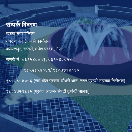
सम्पर्क विवरण
खडक नगरपालिका
नगर कार्यपालिकाको कार्यालय
कल्याणपुर, सप्तरी, मधेश प्रदेश, नेपाल
सम्पर्क नंः ०३१५४००५३, ०३१५४००५४
ः ९८५२८५४०६१/ ९८०७७१४०९०
९८५२८५४०५६ (राम भोल प्रसाद चौधरी थारु -नगर प्रहरी सहायक निरीक्षक)
९८२४७७२६३५ (प्रवेज आलम- सेफ्टी ट्यांकी चालक)