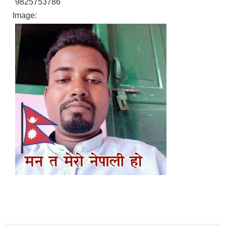
9825753786
Image: