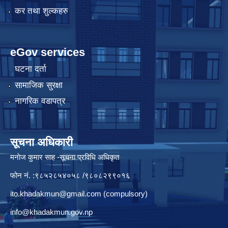
कर तथा शुल्कहरु
eGov services
घटना दर्ता
सामाजिक सुरक्षा
नागरिक वडापत्र
सूचना अधिकारी
मनाेज कुमार साह -सूचना प्रविधि अधिकृत
फोन नं. :९८५२८५४०५८ /९८०८२९९०१६
ito.khadakmun@gmail.com
(compulsory)
info@khadakmun.gov.np