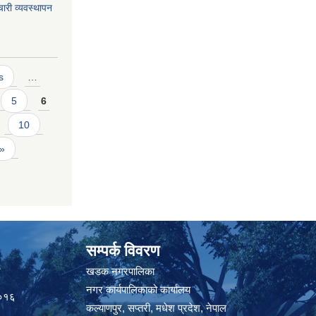
ारी व्यवस्थापन
s
…
5
6
10
 »
सम्पर्क विवरण
त
खडक नगरपालिका
नगर कार्यपालिकाको कार्यालय
०१६
कल्याणपुर, सप्तरी, मधेश प्रदेश, नेपाल