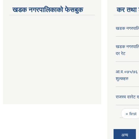
खडक नगरपालिकाको फेसबुक
कर तथा श
खडक नगरपालिक
खडक नगरपालिक
दर रेट
आ.व.०७५/७६ न
शुल्कहरु
राजस्व दररे
Pages
« first
अन्य