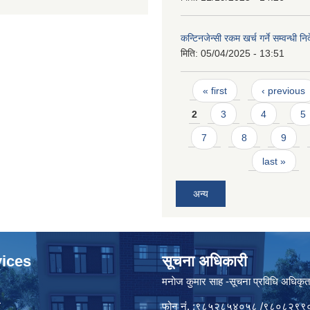
कन्टिनजेन्सी रकम खर्च गर्ने सम्वन्धी न
मिति:
05/04/2025 - 13:51
Pages
« first
‹ previous
2
3
4
5
7
8
9
last »
अन्य
ices
सूचना अधिकारी
मनाेज कुमार साह -सूचना प्रविधि अधिकृ
ा
फोन नं. :९८५२८५४०५८ /९८०८२९९