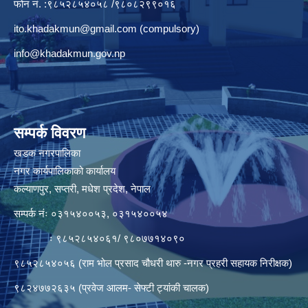
फोन नं. :९८५२८५४०५८ /९८०८२९९०१६
ito.khadakmun@gmail.com
(compulsory)
info@khadakmun.gov.np
सम्पर्क विवरण
खडक नगरपालिका
नगर कार्यपालिकाको कार्यालय
कल्याणपुर, सप्तरी, मधेश प्रदेश, नेपाल
सम्पर्क नंः ०३१५४००५३, ०३१५४००५४
ः ९८५२८५४०६१/ ९८०७७१४०९०
९८५२८५४०५६ (राम भोल प्रसाद चौधरी थारु -नगर प्रहरी सहायक निरीक्षक)
९८२४७७२६३५ (प्रवेज आलम- सेफ्टी ट्यांकी चालक)