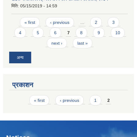
मिति:
05/15/2019 - 14:59
Pages
« first
‹ previous
…
2
3
4
5
6
7
8
9
10
next ›
last »
अन्य
प्रकाशन
Pages
« first
‹ previous
1
2