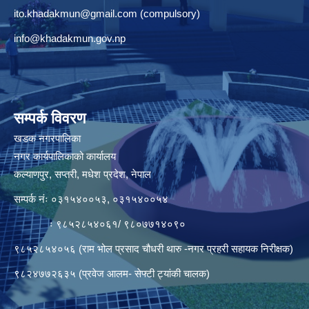
ito.khadakmun@gmail.com
(compulsory)
info@khadakmun.gov.np
सम्पर्क विवरण
खडक नगरपालिका
नगर कार्यपालिकाको कार्यालय
कल्याणपुर, सप्तरी, मधेश प्रदेश, नेपाल
सम्पर्क नंः ०३१५४००५३, ०३१५४००५४
ः ९८५२८५४०६१/ ९८०७७१४०९०
९८५२८५४०५६ (राम भोल प्रसाद चौधरी थारु -नगर प्रहरी सहायक निरीक्षक)
९८२४७७२६३५ (प्रवेज आलम- सेफ्टी ट्यांकी चालक)