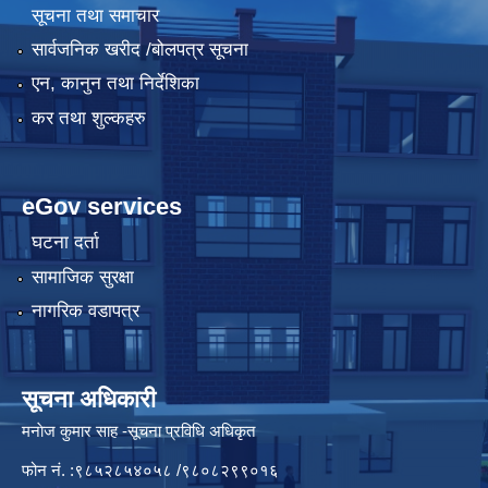
सूचना तथा समाचार
सार्वजनिक खरीद /बोलपत्र सूचना
एन, कानुन तथा निर्देशिका
कर तथा शुल्कहरु
eGov services
घटना दर्ता
सामाजिक सुरक्षा
नागरिक वडापत्र
सूचना अधिकारी
मनाेज कुमार साह -सूचना प्रविधि अधिकृत
फोन नं. :९८५२८५४०५८ /९८०८२९९०१६