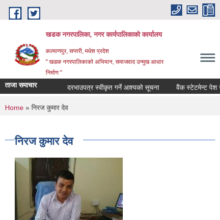
Skip to main content
खडक नगरपालिका, नगर कार्यपालिकाकाे कार्यालय
कल्याणपुर, सप्तरी, मधेश प्रदेश
" खडक नगरपालिकाको अभियान, समाजवाद उन्मुख आधार
निर्माण "
ताजा समाचार
दरभाउपत्र स्वीकृत गर्ने आश्यको सूचना
वैंक स्टेटमेन्ट पेश गर्ने
You are here
Home
» निरज कुमार देव
निरज कुमार देव