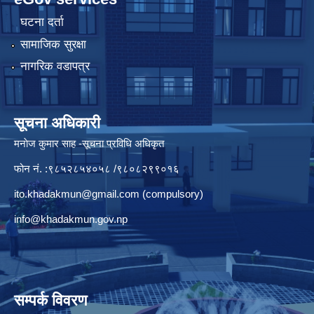
घटना दर्ता
सामाजिक सुरक्षा
नागरिक वडापत्र
सूचना अधिकारी
मनाेज कुमार साह -सूचना प्रविधि अधिकृत
फोन नं. :९८५२८५४०५८ /९८०८२९९०१६
ito.khadakmun@gmail.com
(compulsory)
info@khadakmun.gov.np
सम्पर्क विवरण