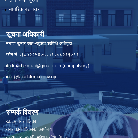
नागरिक वडापत्र
सूचना अधिकारी
मनाेज कुमार साह -सूचना प्रविधि अधिकृत
फोन नं. :९८५२८५४०५८ /९८०८२९९०१६
ito.khadakmun@gmail.com
(compulsory)
info@khadakmun.gov.np
सम्पर्क विवरण
खडक नगरपालिका
नगर कार्यपालिकाको कार्यालय
कल्याणपुर, सप्तरी, मधेश प्रदेश, नेपाल