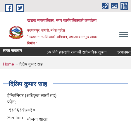
Skip to main content
खडक नगरपालिका, नगर कार्यपालिकाकाे कार्यालय
कल्याणपुर, सप्तरी, मधेश प्रदेश
" खडक नगरपालिकाको अभियान, समाजवाद उन्मुख आधार
निर्माण "
ताजा समाचार
३५ दिने हकदावी सम्वन्धी सार्वजनिक सूचना
दरभाउपत्र स्व
You are here
Home
» दिलिप कुमार साह
दिलिप कुमार साह
ईन्जिनियर (अधिकृत सातौं तह)
फोन:
९८१६८९७०३०
Section:
योजना शाखा