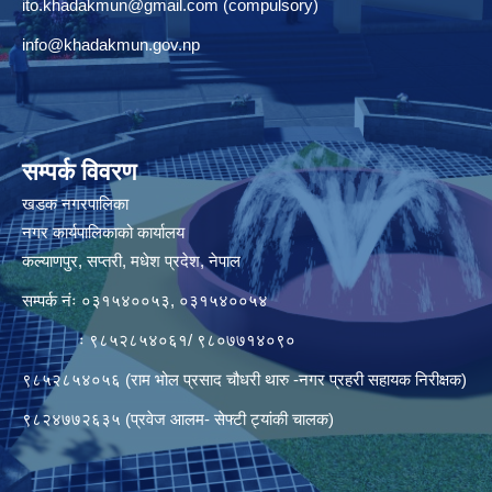
ito.khadakmun@gmail.com
(compulsory)
info@khadakmun.gov.np
सम्पर्क विवरण
खडक नगरपालिका
नगर कार्यपालिकाको कार्यालय
कल्याणपुर, सप्तरी, मधेश प्रदेश, नेपाल
सम्पर्क नंः ०३१५४००५३, ०३१५४००५४
ः ९८५२८५४०६१/ ९८०७७१४०९०
९८५२८५४०५६ (राम भोल प्रसाद चौधरी थारु -नगर प्रहरी सहायक निरीक्षक)
९८२४७७२६३५ (प्रवेज आलम- सेफ्टी ट्यांकी चालक)