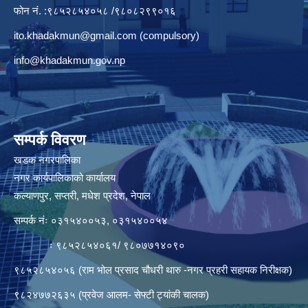
फोन नं. :९८५२८५४०५८ /९८०८२९९०१६
ito.khadakmun@gmail.com
(compulsory)
info@khadakmun.gov.np
सम्पर्क विवरण
खडक नगरपालिका
नगर कार्यपालिकाको कार्यालय
कल्याणपुर, सप्तरी, मधेश प्रदेश, नेपाल
सम्पर्क नंः ०३१५४००५३, ०३१५४००५४
ः ९८५२८५४०६१/ ९८०७७१४०९०
९८५२८५४०५६ (राम भोल प्रसाद चौधरी थारु -नगर प्रहरी सहायक निरीक्षक)
९८२४७७२६३५ (प्रवेज आलम- सेफ्टी ट्यांकी चालक)