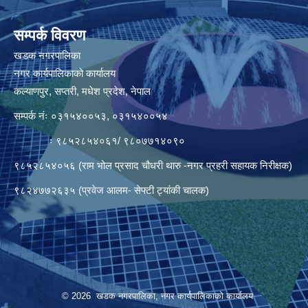
सम्पर्क विवरण
खडक नगरपालिका
नगर कार्यपालिकाको कार्यालय
कल्याणपुर, सप्तरी, मधेश प्रदेश, नेपाल
सम्पर्क नंः ०३१५४००५३, ०३१५४००५४
ः ९८५२८५४०६१/ ९८०७७१४०९०
९८५२८५४०५६ (राम भोल प्रसाद चौधरी थारु -नगर प्रहरी सहायक निरीक्षक)
९८२४७७२६३५ (प्रवेज आलम- सेफ्टी ट्यांकी चालक)
© 2026 खडक नगरपालिका, नगर कार्यपालिकाकाे कार्यालय