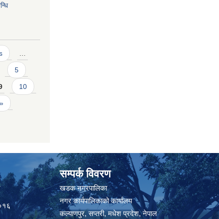
्धि
s
…
5
9
10
 »
सम्पर्क विवरण
त
खडक नगरपालिका
नगर कार्यपालिकाको कार्यालय
०१६
कल्याणपुर, सप्तरी, मधेश प्रदेश, नेपाल