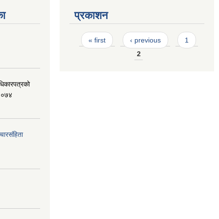
का
प्रकाशन
Pages
« first
‹ previous
1
2
धिकारपत्रको
,२०७४
ारसंहिता