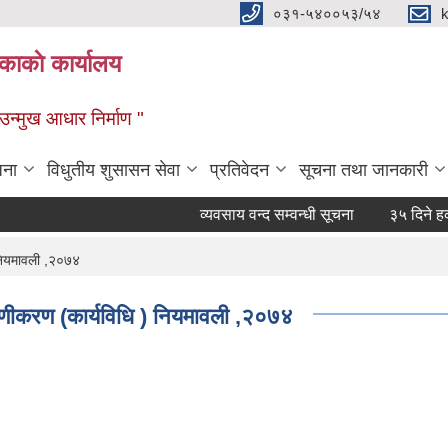
०३१-५४००५३/५४
ाकाे कार्यालय
्मुख आधार निर्माण "
जना
विधुतीय शुसासन सेवा
प्रतिवेदन
सूचना तथा जानकारी
व्यवसाय वन्द सम्वन्धी सूचना
३५ दिने हकदाव
नियमावली ,२०७४
णीकरण (कार्यविधि ) नियमावली ,२०७४