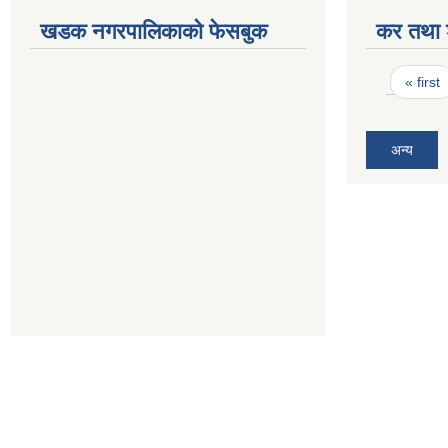
खडक नगरपालिकाको फेसबुक
कर तथा श
Pages
« first
अन्य