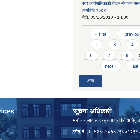
नगर कार्यपालिकाको बैठक संचालन सम्बन
कार्यविधि,२०७४
मिति:
05/15/2019 - 14:30
Pages
« first
‹ previou
2
3
4
6
7
8
next ›
last
अन्य
ices
सूचना अधिकारी
मनाेज कुमार साह -सूचना प्रविधि अधिकृ
ा
फोन नं. :९८५२८५४०५८ /९८०८२९९